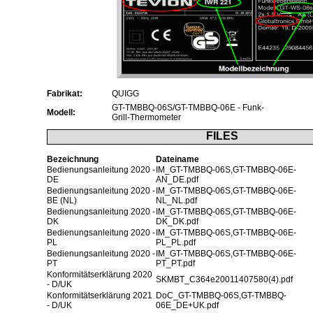
Fabrikat:
QUIGG
GT-TMBBQ-06S/GT-TMBBQ-06E - Funk-
Modell:
Grill-Thermometer
FILES
Bezeichnung
Dateiname
Bedienungsanleitung 2020 -
IM_GT-TMBBQ-06S,GT-TMBBQ-06E-
DE
AN_DE.pdf
Bedienungsanleitung 2020 -
IM_GT-TMBBQ-06S,GT-TMBBQ-06E-
BE (NL)
NL_NL.pdf
Bedienungsanleitung 2020 -
IM_GT-TMBBQ-06S,GT-TMBBQ-06E-
DK
DK_DK.pdf
Bedienungsanleitung 2020 -
IM_GT-TMBBQ-06S,GT-TMBBQ-06E-
PL
PL_PL.pdf
Bedienungsanleitung 2020 -
IM_GT-TMBBQ-06S,GT-TMBBQ-06E-
PT
PT_PT.pdf
Konformitätserklärung 2020
SKMBT_C364e20011407580(4).pdf
- D/UK
Konformitätserklärung 2021
DoC_GT-TMBBQ-06S,GT-TMBBQ-
- D/UK
06E_DE+UK.pdf