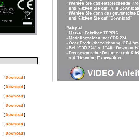
[
Download
]
[
Download
]
[
Download
]
[
Download
]
[
Download
]
[
Download
]
[
Download
]