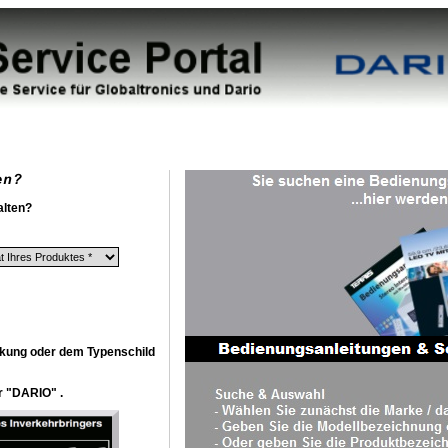
alten?
ckung oder dem Typenschild
r "DARIO" .