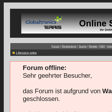
Forum
|
Registrieren
|
Suche
|
Regeln
|
FAQ
|
Imp
1 Benutzer online
Forum offline:
Sehr geehrter Besucher,
das Forum ist aufgrund von
Wa
geschlossen.