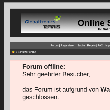
Forum
|
Registrieren
|
Suche
|
Regeln
|
FAQ
|
Imp
1 Benutzer online
Forum offline:
Sehr geehrter Besucher,
das Forum ist aufgrund von
Wa
geschlossen.