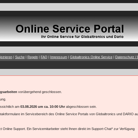
istrieren
|
Suche
|
Regeln
|
FAQ
|
Impressum
|
Globaltronics Online Service
|
Datenschutz / 
gsarbeiten
vorübergehend geschlossen.
gung.
ssichtlich am
03.08.2026 um ca. 10:00 Uhr
abgeschlossen sein.
ontaktformulare im Servicebereich des Online Service Portals von Globaltronics und DARIO au
t Online Support. Ein Servicemitarbeiter steht Ihnen direkt im Support-Chat* zur Verfügung