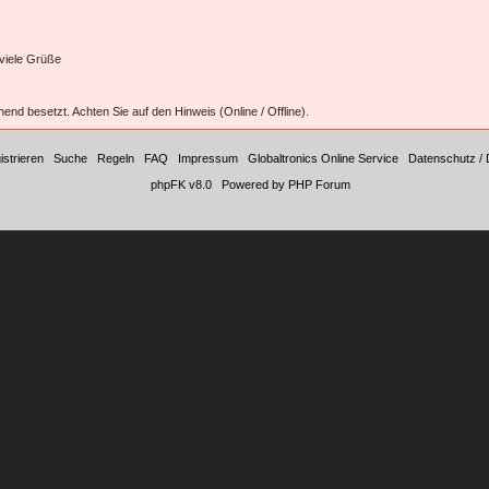
 viele Grüße
hend besetzt. Achten Sie auf den Hinweis (Online / Offline).
istrieren
|
Suche
|
Regeln
|
FAQ
|
Impressum
|
Globaltronics Online Service
|
Datenschutz / 
©
phpFK v8.0
|
Powered by PHP Forum