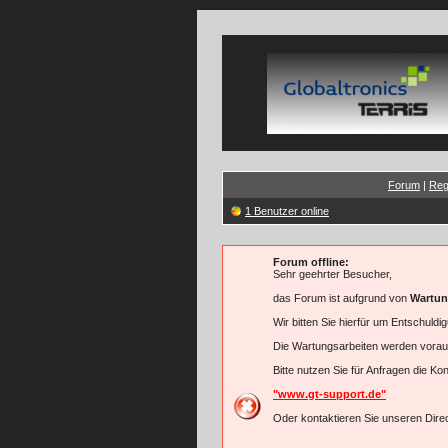
Forum
|
Reg
1 Benutzer online
Forum offline:
Sehr geehrter Besucher,
das Forum ist aufgrund von
Wartun
Wir bitten Sie hierfür um Entschuldi
Die Wartungsarbeiten werden vorau
Bitte nutzen Sie für Anfragen die K
"www.gt-support.de"
Oder kontaktieren Sie unseren Direc