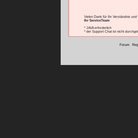
Vielen Dank für Ihr Verständnis und
Ihr ServiceTeam
* JAVA erforderlich
* der Support Chat ist nicht durchge
Forum
|
Reg