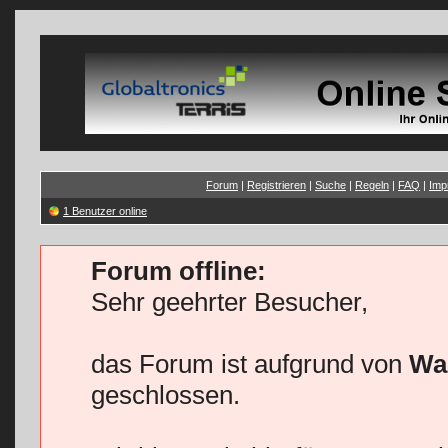
Forum
|
Registrieren
|
Suche
|
Regeln
|
FAQ
|
Imp
1 Benutzer online
Forum offline:
Sehr geehrter Besucher,
das Forum ist aufgrund von
Wa
geschlossen.