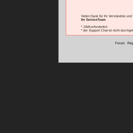
Vielen Dank für Ihr Verständnis und
Ihr ServiceTeam
* JAVA erforderlich
* der Support Chat ist nicht durchge
Forum
|
Reg