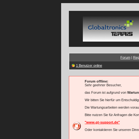
Forum
|
Reg
1 Benutzer online
Forum offline:
Sehr geehrter Besucher,
das Forum ist aufgrund von
Wartun
Wir bitten Sie hierfür um Entschuldi
Die Wartungsarbeiten werden vorau
Bitte nutzen Sie für Anfragen die K
"www.gt-support.de"
Oder kontaktieren Sie unseren Direc