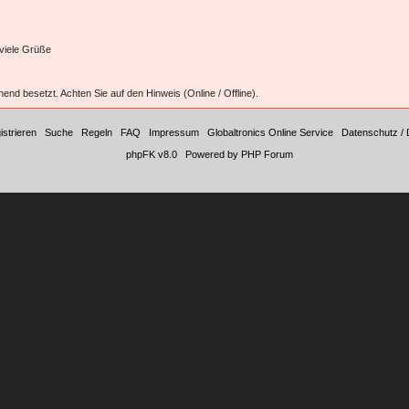
 viele Grüße
hend besetzt. Achten Sie auf den Hinweis (Online / Offline).
istrieren
|
Suche
|
Regeln
|
FAQ
|
Impressum
|
Globaltronics Online Service
|
Datenschutz / 
©
phpFK v8.0
|
Powered by PHP Forum