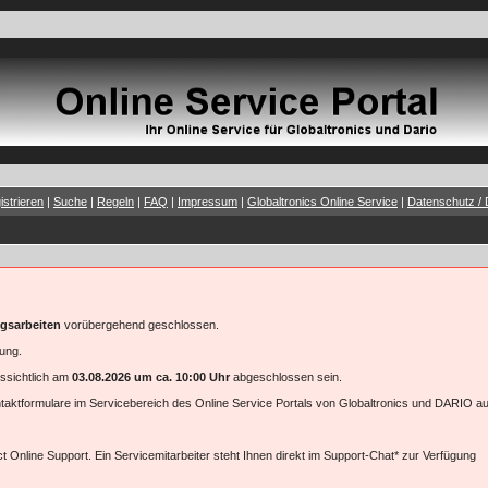
istrieren
|
Suche
|
Regeln
|
FAQ
|
Impressum
|
Globaltronics Online Service
|
Datenschutz / 
gsarbeiten
vorübergehend geschlossen.
gung.
ssichtlich am
03.08.2026 um ca. 10:00 Uhr
abgeschlossen sein.
ontaktformulare im Servicebereich des Online Service Portals von Globaltronics und DARIO au
t Online Support. Ein Servicemitarbeiter steht Ihnen direkt im Support-Chat* zur Verfügung