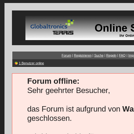
Forum
|
Registrieren
|
Suche
|
Regeln
|
FAQ
|
Imp
1 Benutzer online
Forum offline:
Sehr geehrter Besucher,
das Forum ist aufgrund von
Wa
geschlossen.