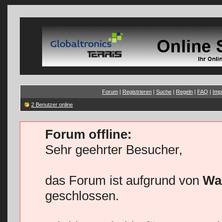
Forum
|
Registrieren
|
Suche
|
Regeln
|
FAQ
|
Imp
2 Benutzer online
Forum offline:
Sehr geehrter Besucher,
das Forum ist aufgrund von
Wa
geschlossen.