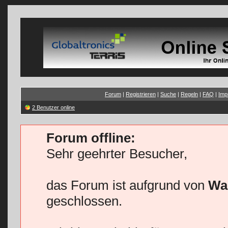
Forum
|
Registrieren
|
Suche
|
Regeln
|
FAQ
|
Imp
2 Benutzer online
Forum offline:
Sehr geehrter Besucher,
das Forum ist aufgrund von
Wa
geschlossen.