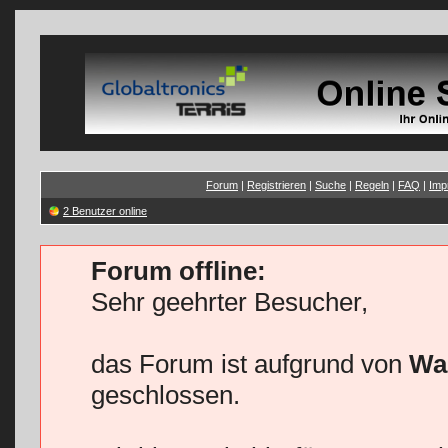
Forum
|
Registrieren
|
Suche
|
Regeln
|
FAQ
|
Imp
2 Benutzer online
Forum offline:
Sehr geehrter Besucher,
das Forum ist aufgrund von
Wa
geschlossen.