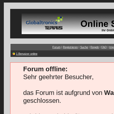
Forum
|
Registrieren
|
Suche
|
Regeln
|
FAQ
|
Imp
1 Benutzer online
Forum offline:
Sehr geehrter Besucher,
das Forum ist aufgrund von
Wa
geschlossen.