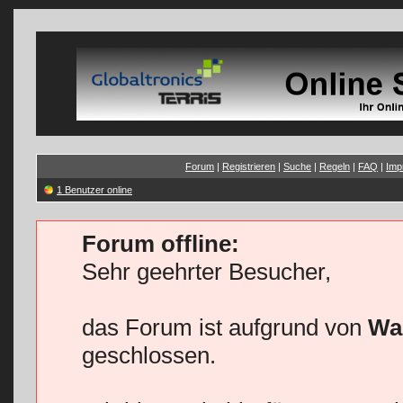
Forum
|
Registrieren
|
Suche
|
Regeln
|
FAQ
|
Imp
1 Benutzer online
Forum offline:
Sehr geehrter Besucher,
das Forum ist aufgrund von
Wa
geschlossen.