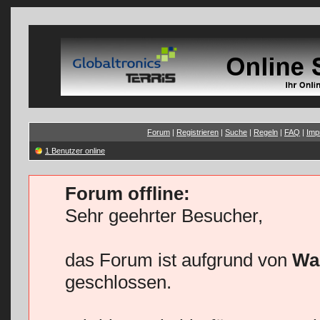
Forum
|
Registrieren
|
Suche
|
Regeln
|
FAQ
|
Imp
1 Benutzer online
Forum offline:
Sehr geehrter Besucher,
das Forum ist aufgrund von
Wa
geschlossen.