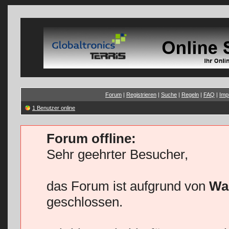
Forum
|
Registrieren
|
Suche
|
Regeln
|
FAQ
|
Imp
1 Benutzer online
Forum offline:
Sehr geehrter Besucher,
das Forum ist aufgrund von
Wa
geschlossen.