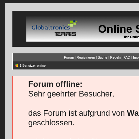
Forum
|
Registrieren
|
Suche
|
Regeln
|
FAQ
|
Imp
1 Benutzer online
Forum offline:
Sehr geehrter Besucher,
das Forum ist aufgrund von
Wa
geschlossen.