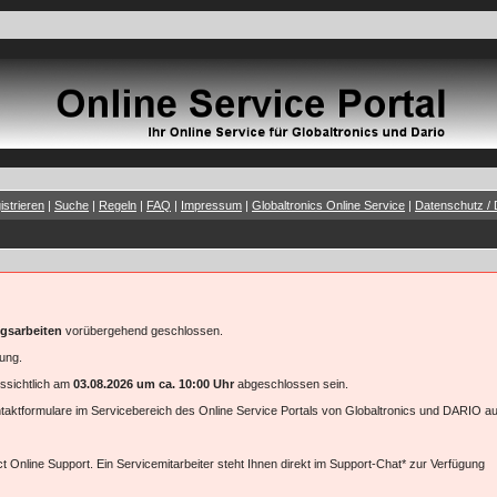
istrieren
|
Suche
|
Regeln
|
FAQ
|
Impressum
|
Globaltronics Online Service
|
Datenschutz / 
gsarbeiten
vorübergehend geschlossen.
gung.
ssichtlich am
03.08.2026 um ca. 10:00 Uhr
abgeschlossen sein.
ontaktformulare im Servicebereich des Online Service Portals von Globaltronics und DARIO au
t Online Support. Ein Servicemitarbeiter steht Ihnen direkt im Support-Chat* zur Verfügung