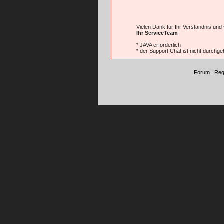
Vielen Dank für Ihr Verständnis und
Ihr ServiceTeam
* JAVA erforderlich
* der Support Chat ist nicht durchge
Forum
|
Reg