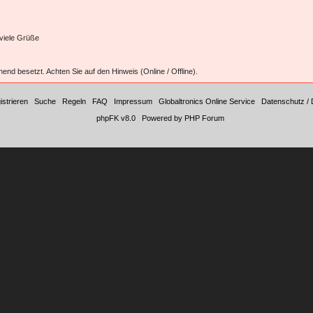
 viele Grüße
hend besetzt. Achten Sie auf den Hinweis (Online / Offline).
istrieren
|
Suche
|
Regeln
|
FAQ
|
Impressum
|
Globaltronics Online Service
|
Datenschutz / 
©
phpFK v8.0
|
Powered by PHP Forum