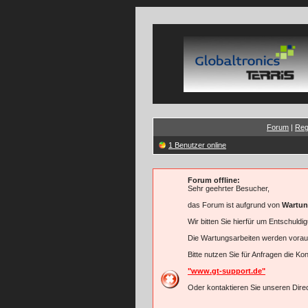
Forum
|
Reg
1 Benutzer online
Forum offline:
Sehr geehrter Besucher,
das Forum ist aufgrund von
Wartun
Wir bitten Sie hierfür um Entschuldi
Die Wartungsarbeiten werden vorau
Bitte nutzen Sie für Anfragen die K
"www.gt-support.de"
Oder kontaktieren Sie unseren Direc